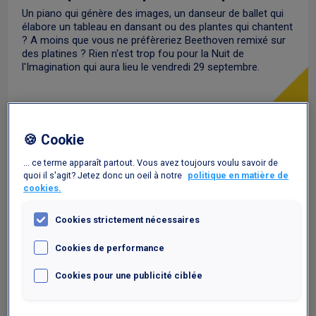
Un piano qui génère des images, un danseur de ballet qui
élabore un tableau en dansant ou des plantes qui chantent
? A moins que vous ne préfèreriez Beethoven remixé sur
des platines ? Rien n'est trop fou pour la Nuit de
l'Imagination qui aura lieu le vendredi 29 septembre.
🍪 Cookie
... ce terme apparaît partout. Vous avez toujours voulu savoir de
quoi il s'agit? Jetez donc un oeil à notre
politique en matière de
cookies.
Cookies strictement nécessaires
Cookies de performance
Cookies pour une publicité ciblée