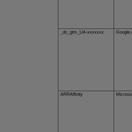
_dc_gtm_UA-xxxxxxx
Google
ARRAffinity
Microso