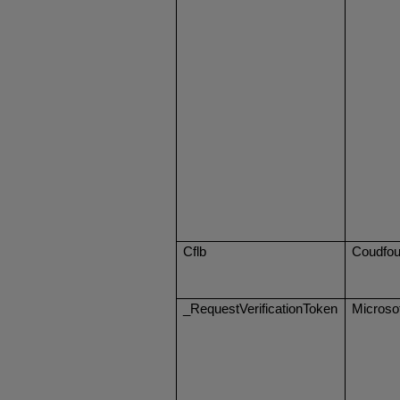
Cflb
Coudfo
_RequestVerificationToken
Microso