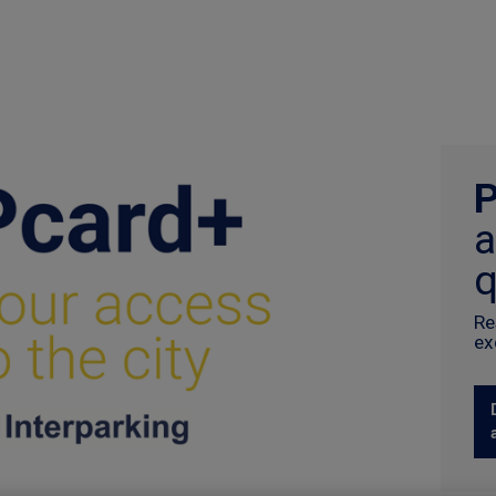
a
q
Re
ex