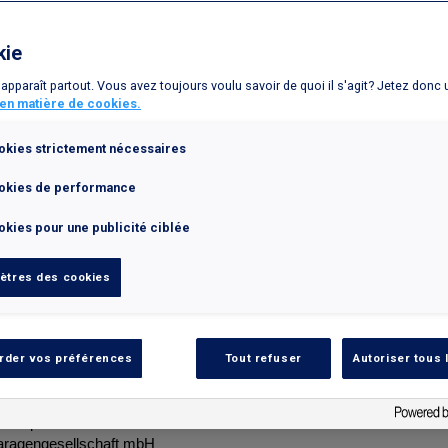
kie
STRONOMIE
INTERPARKING
LIFESTYLE
PCARD+
P
e apparaît partout. Vous avez toujours voulu savoir de quoi il s'agit? Jetez donc 
 en matière de cookies.
okies strictement nécessaires
okies de performance
okies et autres traceurs
kies pour une publicité ciblée
es entités suivantes:
ètres des cookies
land B.V.
rder vos préférences
Tout refuser
Autoriser tous 
tion B.V.
ng B.V.
n Diensten B.V.
Sp. z o.o.
gengesellschaft mbH