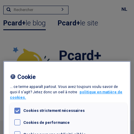
NL
Pcard+
le blog
Pcard+
le site
🍪 Cookie
... ce terme apparaît partout. Vous avez toujours voulu savoir de
quoi il s'agit? Jetez donc un oeil à notre
politique en matière de
cookies.
Cookies strictement nécessaires
TOUT
CONCOURS
CULTURE
Cookies de performance