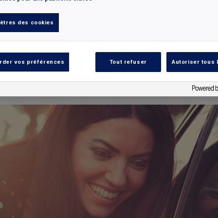
ètres des cookies
STRONOMIE
INTERPARKING
LIFESTYLE
PCARD+
P
rder vos préférences
Tout refuser
Autoriser tous 