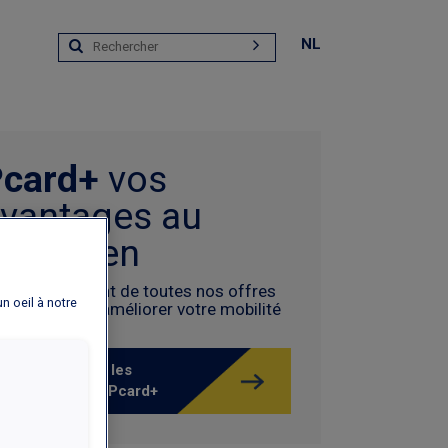
NL
Pcard+
vos
vantages au
uotidien
stez au courant de toutes nos offres
un oeil à notre
clusives pour améliorer votre mobilité
Découvrez tous les
avantages de la Pcard+