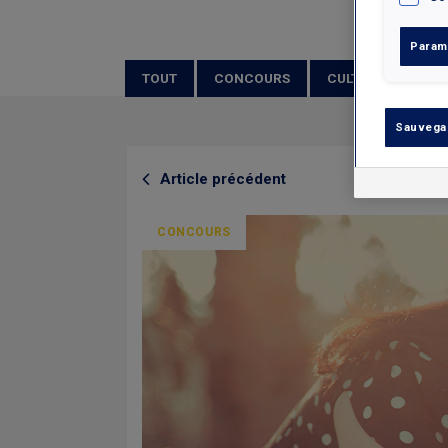
Param
TOUT
CONCOURS
CULTURE
GA
Sauvega
Article précédent
CONCOURS