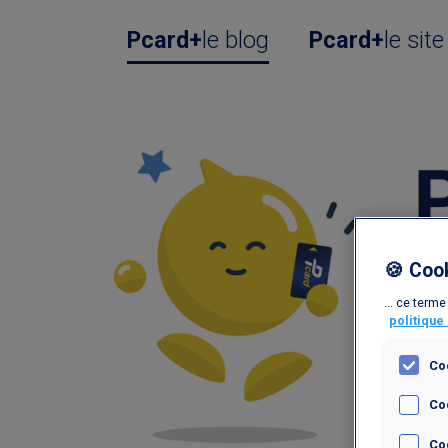
Pcard+
le blog
Pcard+
le site
🍪 Coo
... ce term
politique
Co
Co
Coo