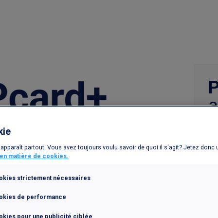
a
q
kie
Re
e apparaît partout. Vous avez toujours voulu savoir de quoi il s'agit? Jetez donc 
ex
 en matière de cookies.
okies strictement nécessaires
okies de performance
kies pour une publicité ciblée