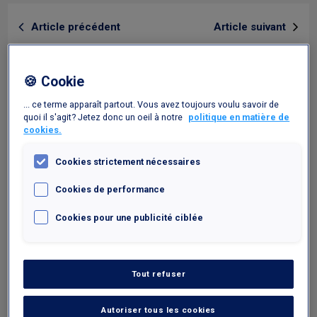
Article précédent
Article suivant
PCARD+
🍪 Cookie
... ce terme apparaît partout. Vous avez toujours voulu savoir de
quoi il s'agit? Jetez donc un oeil à notre
politique en matière de
cookies.
Cookies strictement nécessaires
Cookies de performance
04 Avr 2018
-50% au P1 VIP
Cookies pour une publicité ciblée
Tout refuser
Des services exclusifs pour un tarif vraiment
alléchant ? C’est ce que nous vous proposons
avec notre promotion temporaire : pour un départ
Autoriser tous les cookies