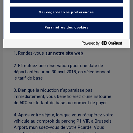
jusqu’au 30 avril 2018, si vous réservez en ligne
votre emplacement au parking P1 VIP de Brussels
Sauvegarder vos préférences
Airport, votre Pcard+ vous donne droit à une
réduction de 50% sur le tarif de base.
Paramètres des cookies
Comment en profiter ? Voici la démarche à suivre,
étape par étape :
1. Rendez-vous
sur notre site web
2. Effectuez une réservation pour une date de
départ antérieur au 30 avril 2018, en sélectionnant
le tarif de base.
3. Bien que la réduction n’apparaisse pas
immédiatement, vous bénéficierez d’une ristourne
de 50% sur le tarif de base au moment de payer.
4. Après votre séjour, lorsque vous récupérez votre
véhicule au comptoir du parking P1 VIP, à Brussels
Airport, munissez-vous de votre Pcard+. Vous